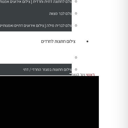
צלם לחתונה דתית וחרדית | צילום אירועים אמנותי 
צלם לבר מצווה
צלם לברית מילה | צילום אירועים דתיים ואמנותיים
צילום חתונות לחרדים
צילום חתונות -כללי
צילום חתונות במגזר החרדי / דתי
ראשי
צור קשר
בית
צילום פורטרטים
אודות
צילום נכסים ודירות למכירה
צילום אירועים
צלם בתים ודירות מומלץ | צילום אדריכלות