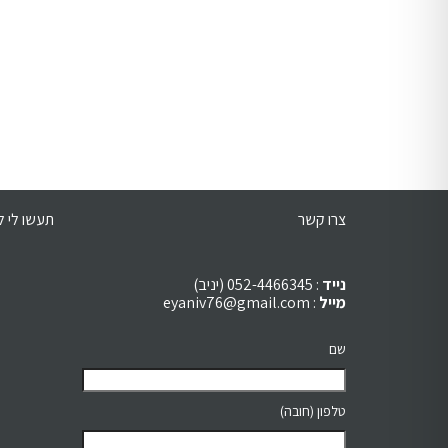
צרו קשר
תעשו לי לי
נייד
: 052-4466345 (יניב)
מייל
:
eyaniv76@gmail.com
שם
טלפון (חובה)