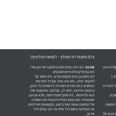
צלם חתונות דתי מומלץ – לקוחות ממליצים:)
שדרגו את
אורנה:
יניב היה הצלם שלנו בחתונה של הבן שלי.
הוא גם אירגן צלם וידאו ומגנטים.
ב |
יניב פשוט בן אדם מקסים ואדיב. היה מאוד קל
לתקשר איתו , הוא ענה מהר עם כל הפרטים
ה למכירה
הנחוצים. ביום האירוע הוא היה לרשותינו כל הזמן,
בנימוס, אדיבות, רוחב לב, סבלנות. התמונות שלו
ביב:
יצאו מדהימות , לא סתם סטנדרטיות, אלא עם עין
אומנותית. הוא ממש הצליח להנציח את האווירה
 תמונות
של החתונה ועשה זאת ברוגע, מקצועיות ויצירתיות.
אני ממליצה בחום לכל אחד על יניב כצלם לכל
רגעים של
אירוע.