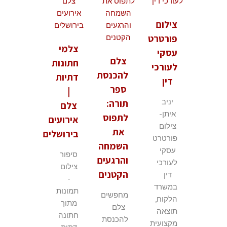
צילום
פורטרט
צלמי
עסקי
צלם
חתונות
לעורכי
להכנסת
דתיות
דין
ספר
|
יניב
תורה:
צלם
איתן-
לתפוס
אירועים
צילום
את
בירושלים
פורטרט
השמחה
עסקי
סיפור
והרגעים
לעורכי
צילום
הקטנים
דין
-
במשרד
תמונות
מחפשים
הלקוח,
מתוך
צלם
תוצאה
חתונה
להכנסת
מקצועית