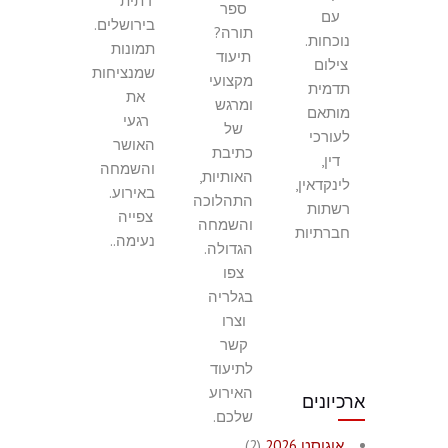
דתית
ספר
עם
בירושלים.
תורה?
נוכחות.
תמונות
תיעוד
צילום
שמנציחות
מקצועי
תדמית
את
ומרגש
מותאם
רגעי
של
לעורכי
האושר
כתיבת
דין,
והשמחה
האותיות,
לינקדאין,
באירוע.
התהלוכה
רשתות
צפייה
והשמחה
חברתיות
נעימה..
הגדולה.
צפו
בגלריה
וצרו
קשר
לתיעוד
האירוע
ארכיונים
שלכם.
אוגוסט 2026
(2)