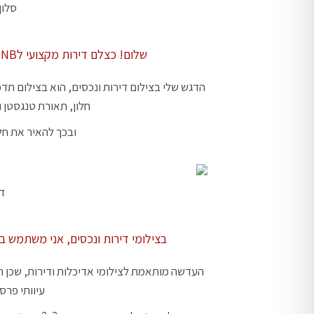
סלון בדיר
שלום! כצלם דירות מקצועי לAIRBNB, רכשתי ניסיון רב, בצילומי אדריכלות ועיצוב פנים.
הדגש שלי בצילום דירות ונכסים, הוא בצילום תד
חלון, תאורת טנגסטן 
ובכך להאיר את חל
דירו
בצילומי דירות ונכסים, אני משתמש בעדשה רחבת זווית 24 מ"מ 
העדשה מותאמת לצילומי אדיכלות ודירות, שכן הי
עיוותי פרס