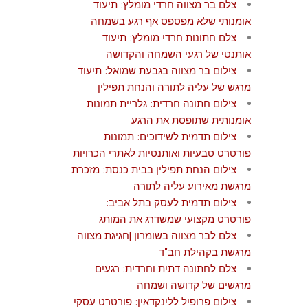
צלם בר מצווה חרדי מומלץ: תיעוד
אומנותי שלא מפספס אף רגע בשמחה
צלם חתונות חרדי מומלץ: תיעוד
אותנטי של רגעי השמחה והקדושה
צילום בר מצווה בגבעת שמואל: תיעוד
מרגש של עליה לתורה והנחת תפילין
צילום חתונה חרדית: גלריית תמונות
אומנותית שתופסת את הרגע
צילום תדמית לשידוכים: תמונות
פורטרט טבעיות ואותנטיות לאתרי הכרויות
צילום הנחת תפילין בבית כנסת: מזכרת
מרגשת מאירוע עליה לתורה
צילום תדמית לעסק בתל אביב:
פורטרט מקצועי שמשדרג את המותג
צלם לבר מצווה בשומרון |חגיגת מצווה
מרגשת בקהילת חב"ד
צלם לחתונה דתית וחרדית: רגעים
מרגשים של קדושה ושמחה
צילום פרופיל ללינקדאין: פורטרט עסקי