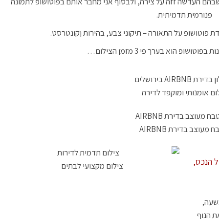
 למעשה מורכבת מ2-3 תמונות, שבהם העדשה זזה על צירה, ולבסוף אני מחבר אותם בפוטושופ לתמונה
פנורמית תדמיתית.
ת פוטושופ על התאורה – תיקוני צבע, בהירות ןקונטרסט.
טושופ הוא בערך פי 3 מזמן הצילום…
ום אומנותי ומוקפד לדירה
 מעוצב בדירת AIRBNB
ל הנכס,
צילום מקצועי לבתים
שעה,
ת הנוף