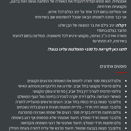
אומנותית. הוא ממש הצליח להנציח את האווירה של החתונה ועשה זאת ברוגע,
מקצועיות ויצירתיות.
אני ממליצה בחום לכל אחד על יניב כצלם לכל אירוע.
אני כבר מחכה לשמחה הבאה שנוכל להשתמש שוב בשירותיו!
דקלה:
יניב צילם את בר המצווה של הבן שלנו.
מדובר בצלם בחסד!
משרה אוירה כ"כ נעימה, מקצועי ורגיש לכל סיטואציה. ממליצה בחום להיעזר
בשירותיו, לא תתחרטו!
לחצו כאן לקריאת כל 100+ ההמלצות עלינו בגוגל!
פוסטים אחרונים
צלם להכנסת ספר תורה: לתפוס את השמחה והרגעים הקטנים
צילום פרופיל מקצועי בתל אביב: שדרגו את הלינקדאין והמיתוג האישי
צילומי תדמית לעורכי דין בתל אביב | פורטרט עסקי מקצועי
מאחורי העדשה: צילום דירת יוקרה למכירה בחיפה מול הנוף המושלם
צילום בר מצווה בבית כנסת בתל אביב: רגעים מרגשים מהעלייה לתורה
צלם בר מצווה דתי חרדי – גלריית תמונות חגיגית ורגעים בלתי נשכחים
צילום חתונה חרדית בקרית ספר: רגעים של שמחה ואנרגיה מתפרצת
צלם בר מצווה חרדי מומלץ: תיעוד אומנותי שלא מפספס אף רגע בשמחה
צלם חתונות חרדי מומלץ: תיעוד אותנטי של רגעי השמחה והקדושה
צילום בר מצווה בגבעת שמואל: תיעוד מרגש של עליה לתורה והנחת תפילין