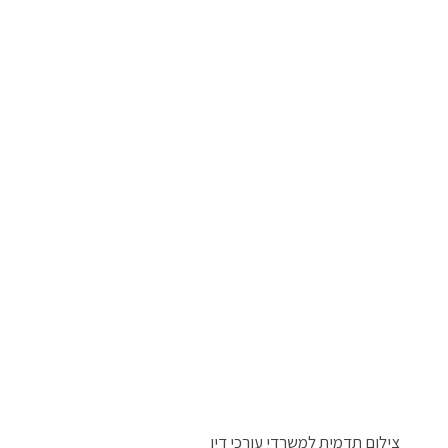
צילום תדמית למשרדי עורכי דין