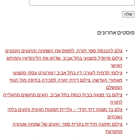
פוסטים אחרונים
צלם להכנסת ספר תורה: לתפוס את השמחה והרגעים הקטנים
צילום פרופיל מקצועי בתל אביב: שדרגו את הלינקדאין והמיתוג
האישי
צילומי תדמית לעורכי דין בתל אביב | פורטרט עסקי מקצועי
מאחורי העדשה: צילום דירת יוקרה למכירה בחיפה מול הנוף
המושלם
צילום בר מצווה בבית כנסת בתל אביב: רגעים מרגשים מהעלייה
לתורה
צלם בר מצווה דתי חרדי – גלריית תמונות חגיגית ורגעים בלתי
נשכחים
צילום חתונה חרדית בקרית ספר: רגעים של שמחה ואנרגיה
מתפרצת