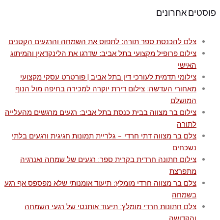
פוסטים אחרונים
צלם להכנסת ספר תורה: לתפוס את השמחה והרגעים הקטנים
צילום פרופיל מקצועי בתל אביב: שדרגו את הלינקדאין והמיתוג
האישי
צילומי תדמית לעורכי דין בתל אביב | פורטרט עסקי מקצועי
מאחורי העדשה: צילום דירת יוקרה למכירה בחיפה מול הנוף
המושלם
צילום בר מצווה בבית כנסת בתל אביב: רגעים מרגשים מהעלייה
לתורה
צלם בר מצווה דתי חרדי – גלריית תמונות חגיגית ורגעים בלתי
נשכחים
צילום חתונה חרדית בקרית ספר: רגעים של שמחה ואנרגיה
מתפרצת
צלם בר מצווה חרדי מומלץ: תיעוד אומנותי שלא מפספס אף רגע
בשמחה
צלם חתונות חרדי מומלץ: תיעוד אותנטי של רגעי השמחה
והקדושה