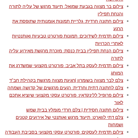
צילום בר מצווה בגבעת שמואל: תיעוד מרגש של עליה לתורה
והנחת תפילין
צילום חתונה חרדית: גלריית תמונות אומנותית שתופסת את
הרגע
צילום תדמית לשידוכים: תמונות פורטרט טבעיות ואותנטיות
לאתרי הכרויות
צילום הנחת תפילין בבית כנסת: מזכרת מרגשת מאירוע עליה
לתורה
צילום תדמית לעסק בתל אביב: פורטרט מקצועי שמשדרג את
המותג
צלם לבר מצווה בשומרון |חגיגת מצווה מרגשת בקהילת חב"ד
צלם לחתונה דתית וחרדית: רגעים מרגשים של קדושה ושמחה
צילום פרופיל ללינקדאין: פורטרט עסקי מקצועי שיוציא אתכם
לאור
צילום חתונה חסידית | צלם חרדי מומלץ בבית שמש
צלם דתי לווארט: תיעוד מרגש ואותנטי של אירועים קטנים
ושמחות
צילום תדמית לעסקים: פורטרט עסקי מקצועי בסביבת העבודה