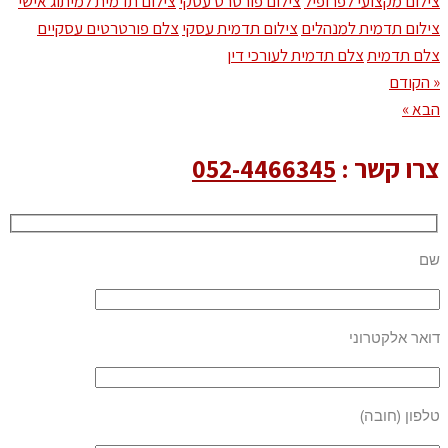
צילום מקצועי לפרופיל
צילום פורטרט עסקי
צילום תדמית למיתוג אישי
צילום תדמית למנהלים
צילום תדמית עסקי
צלם פורטרטים עסקיים
צלם תדמית
צלם תדמית לעורכי דין
« הקודם
הבא »
צרו קשר :
052-4466345
שם
דואר אלקטרוני
טלפון (חובה)