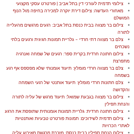
צילומי תדמית לעורכי דין בתל אביב | פורטרט עסקי מקצועי
מאחורי העדשה: צילום דירת יוקרה למכירה בחיפה מול הנוף
המושלם
צילום בר מצווה בבית כנסת בתל אביב: רגעים מרגשים מהעלייה
לתורה
צלם בר מצווה דתי חרדי – גלריית תמונות חגיגית ורגעים בלתי
נשכחים
צילום חתונה חרדית בקרית ספר: רגעים של שמחה ואנרגיה
מתפרצת
צלם בר מצווה חרדי מומלץ: תיעוד אומנותי שלא מפספס אף רגע
בשמחה
צלם חתונות חרדי מומלץ: תיעוד אותנטי של רגעי השמחה
והקדושה
צילום בר מצווה בגבעת שמואל: תיעוד מרגש של עליה לתורה
והנחת תפילין
צילום חתונה חרדית: גלריית תמונות אומנותית שתופסת את הרגע
צילום תדמית לשידוכים: תמונות פורטרט טבעיות ואותנטיות
לאתרי הכרויות
צילום הנחת תפילין בבית כנסת: מזכרת מרגשת מאירוע עליה