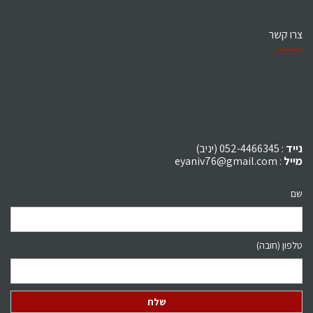
צרו קשר
נייד
: 052-4466345 (יניב)
מייל
:
eyaniv76@gmail.com
שם
טלפון (חובה)