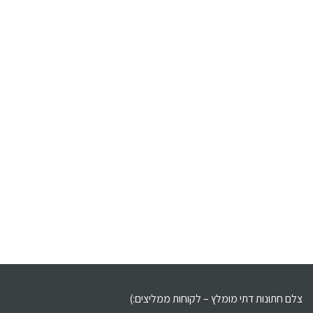
צלם חתונות דתי מומלץ – לקוחות ממליצים:)