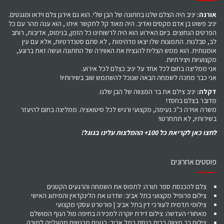
אורנה:
יניב היה הצלם שלנו בחתונה של הבן שלי. הוא גם אירגן צלם וידאו ומגנטים.
יניב פשוט בן אדם מקסים ואדיב. היה מאוד קל לתקשר איתו , הוא ענה מהר עם כל
הפרטים הנחוצים. ביום האירוע הוא היה לרשותינו כל הזמן, בנימוס, אדיבות, רוחב
לב, סבלנות. התמונות שלו יצאו מדהימות , לא סתם סטנדרטיות, אלא עם עין
אומנותית. הוא ממש הצליח להנציח את האווירה של החתונה ועשה זאת ברוגע,
מקצועיות ויצירתיות.
אני ממליצה בחום לכל אחד על יניב כצלם לכל אירוע.
אני כבר מחכה לשמחה הבאה שנוכל להשתמש שוב בשירותיו!
דקלה:
יניב צילם את בר המצווה של הבן שלנו.
מדובר בצלם בחסד!
משרה אוירה כ"כ נעימה, מקצועי ורגיש לכל סיטואציה. ממליצה בחום להיעזר
בשירותיו, לא תתחרטו!
לחצו כאן לקריאת כל 100+ ההמלצות עלינו בגוגל!
פוסטים אחרונים
צלם להכנסת ספר תורה: לתפוס את השמחה והרגעים הקטנים
צילום פרופיל מקצועי בתל אביב: שדרגו את הלינקדאין והמיתוג האישי
צילומי תדמית לעורכי דין בתל אביב | פורטרט עסקי מקצועי
מאחורי העדשה: צילום דירת יוקרה למכירה בחיפה מול הנוף המושלם
צילום בר מצווה בבית כנסת בתל אביב: רגעים מרגשים מהעלייה לתורה