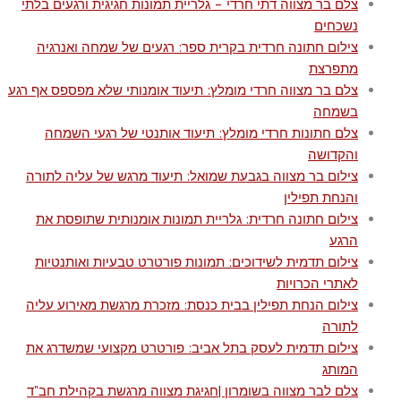
צלם בר מצווה דתי חרדי – גלריית תמונות חגיגית ורגעים בלתי
נשכחים
צילום חתונה חרדית בקרית ספר: רגעים של שמחה ואנרגיה
מתפרצת
צלם בר מצווה חרדי מומלץ: תיעוד אומנותי שלא מפספס אף רגע
בשמחה
צלם חתונות חרדי מומלץ: תיעוד אותנטי של רגעי השמחה
והקדושה
צילום בר מצווה בגבעת שמואל: תיעוד מרגש של עליה לתורה
והנחת תפילין
צילום חתונה חרדית: גלריית תמונות אומנותית שתופסת את
הרגע
צילום תדמית לשידוכים: תמונות פורטרט טבעיות ואותנטיות
לאתרי הכרויות
צילום הנחת תפילין בבית כנסת: מזכרת מרגשת מאירוע עליה
לתורה
צילום תדמית לעסק בתל אביב: פורטרט מקצועי שמשדרג את
המותג
צלם לבר מצווה בשומרון |חגיגת מצווה מרגשת בקהילת חב"ד