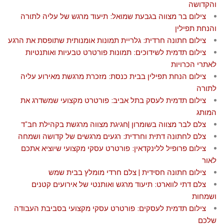
והקדושה
צילום בר מצווה בגבעת שמואל: תיעוד מרגש של עליה לתורה
והנחת תפילין
צילום חתונה חרדית: גלריית תמונות אומנותית שתופסת את הרגע
צילום תדמית לשידוכים: תמונות פורטרט טבעיות ואותנטיות
לאתרי הכרויות
צילום הנחת תפילין בבית כנסת: מזכרת מרגשת מאירוע עליה
לתורה
צילום תדמית לעסק בתל אביב: פורטרט מקצועי שמשדרג את
המותג
צלם לבר מצווה בשומרון |חגיגת מצווה מרגשת בקהילת חב"ד
צלם לחתונה דתית וחרדית: רגעים מרגשים של קדושה ושמחה
צילום פרופיל ללינקדאין: פורטרט עסקי מקצועי שיוציא אתכם
לאור
צילום חתונה חסידית | צלם חרדי מומלץ בבית שמש
צלם דתי לווארט: תיעוד מרגש ואותנטי של אירועים קטנים
ושמחות
צילום תדמית לעסקים: פורטרט עסקי מקצועי בסביבת העבודה
שלכם