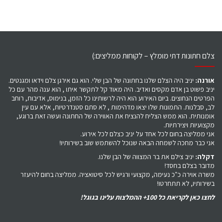
צלם חתונות דתי מומלץ – לקוחות ממליצים:)
אורנה:
יניב היה הצלם שלנו בחתונה של הבן שלי. הוא גם אירגן צלם וידאו ומגנטים.
יניב פשוט בן אדם מקסים ואדיב. היה מאוד קל לתקשר איתו , הוא ענה מהר עם כל
הפרטים הנחוצים. ביום האירוע הוא היה לרשותינו כל הזמן, בנימוס, אדיבות, רוחב
לב, סבלנות. התמונות שלו יצאו מדהימות , לא סתם סטנדרטיות, אלא עם עין
אומנותית. הוא ממש הצליח להנציח את האווירה של החתונה ועשה זאת ברוגע,
מקצועיות ויצירתיות.
אני ממליצה בחום לכל אחד על יניב כצלם לכל אירוע.
אני כבר מחכה לשמחה הבאה שנוכל להשתמש שוב בשירותיו!
דקלה:
יניב צילם את בר המצווה של הבן שלנו.
מדובר בצלם בחסד!
משרה אוירה כ"כ נעימה, מקצועי ורגיש לכל סיטואציה. ממליצה בחום להיעזר
בשירותיו, לא תתחרטו!
לחצו כאן לקריאת כל 100+ ההמלצות עלינו בגוגל!