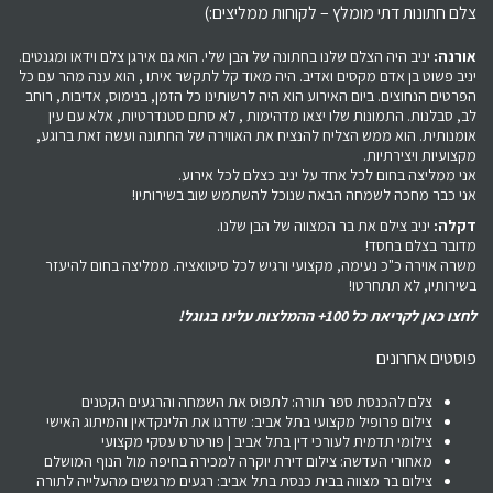
צלם חתונות דתי מומלץ – לקוחות ממליצים:)
אורנה:
יניב היה הצלם שלנו בחתונה של הבן שלי. הוא גם אירגן צלם וידאו ומגנטים.
יניב פשוט בן אדם מקסים ואדיב. היה מאוד קל לתקשר איתו , הוא ענה מהר עם כל
הפרטים הנחוצים. ביום האירוע הוא היה לרשותינו כל הזמן, בנימוס, אדיבות, רוחב
לב, סבלנות. התמונות שלו יצאו מדהימות , לא סתם סטנדרטיות, אלא עם עין
אומנותית. הוא ממש הצליח להנציח את האווירה של החתונה ועשה זאת ברוגע,
מקצועיות ויצירתיות.
אני ממליצה בחום לכל אחד על יניב כצלם לכל אירוע.
אני כבר מחכה לשמחה הבאה שנוכל להשתמש שוב בשירותיו!
דקלה:
יניב צילם את בר המצווה של הבן שלנו.
מדובר בצלם בחסד!
משרה אוירה כ"כ נעימה, מקצועי ורגיש לכל סיטואציה. ממליצה בחום להיעזר
בשירותיו, לא תתחרטו!
לחצו כאן לקריאת כל 100+ ההמלצות עלינו בגוגל!
פוסטים אחרונים
צלם להכנסת ספר תורה: לתפוס את השמחה והרגעים הקטנים
צילום פרופיל מקצועי בתל אביב: שדרגו את הלינקדאין והמיתוג האישי
צילומי תדמית לעורכי דין בתל אביב | פורטרט עסקי מקצועי
מאחורי העדשה: צילום דירת יוקרה למכירה בחיפה מול הנוף המושלם
צילום בר מצווה בבית כנסת בתל אביב: רגעים מרגשים מהעלייה לתורה