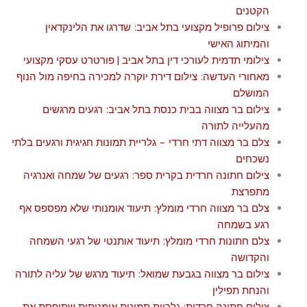
הקטנים
צילום פרופיל מקצועי בתל אביב: שדרגו את הלינקדאין
והמיתוג האישי
צילומי תדמית לעורכי דין בתל אביב | פורטרט עסקי מקצועי
מאחורי העדשה: צילום דירת יוקרה למכירה בחיפה מול הנוף
המושלם
צילום בר מצווה בבית כנסת בתל אביב: רגעים מרגשים
מהעלייה לתורה
צלם בר מצווה דתי חרדי – גלריית תמונות חגיגית ורגעים בלתי
נשכחים
צילום חתונה חרדית בקרית ספר: רגעים של שמחה ואנרגיה
מתפרצת
צלם בר מצווה חרדי מומלץ: תיעוד אומנותי שלא מפספס אף
רגע בשמחה
צלם חתונות חרדי מומלץ: תיעוד אותנטי של רגעי השמחה
והקדושה
צילום בר מצווה בגבעת שמואל: תיעוד מרגש של עליה לתורה
והנחת תפילין
צילום חתונה חרדית: גלריית תמונות אומנותית שתופסת את