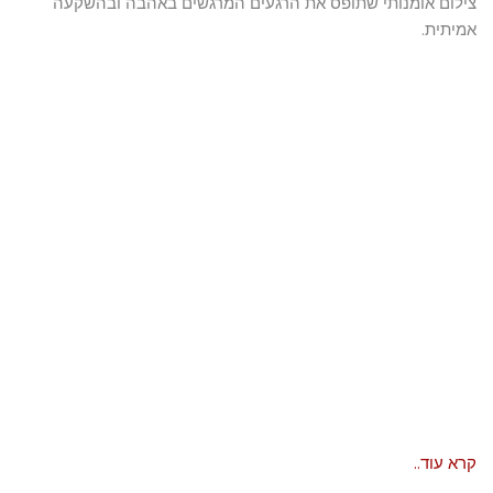
צילום אומנותי שתופס את הרגעים המרגשים באהבה ובהשקעה
אמיתית.
קרא עוד..