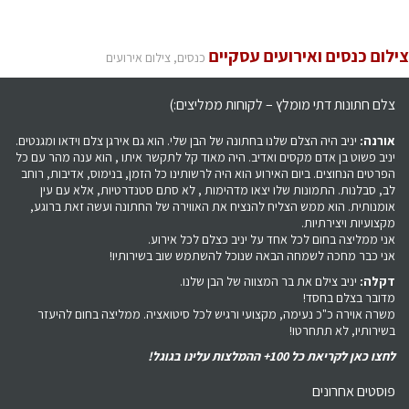
צילום כנסים ואירועים עסקיים
כנסים, צילום אירועים
צלם חתונות דתי מומלץ – לקוחות ממליצים:)
אורנה:
יניב היה הצלם שלנו בחתונה של הבן שלי. הוא גם אירגן צלם וידאו ומגנטים.
יניב פשוט בן אדם מקסים ואדיב. היה מאוד קל לתקשר איתו , הוא ענה מהר עם כל
הפרטים הנחוצים. ביום האירוע הוא היה לרשותינו כל הזמן, בנימוס, אדיבות, רוחב
לב, סבלנות. התמונות שלו יצאו מדהימות , לא סתם סטנדרטיות, אלא עם עין
אומנותית. הוא ממש הצליח להנציח את האווירה של החתונה ועשה זאת ברוגע,
מקצועיות ויצירתיות.
אני ממליצה בחום לכל אחד על יניב כצלם לכל אירוע.
אני כבר מחכה לשמחה הבאה שנוכל להשתמש שוב בשירותיו!
דקלה:
יניב צילם את בר המצווה של הבן שלנו.
מדובר בצלם בחסד!
משרה אוירה כ"כ נעימה, מקצועי ורגיש לכל סיטואציה. ממליצה בחום להיעזר
בשירותיו, לא תתחרטו!
לחצו כאן לקריאת כל 100+ ההמלצות עלינו בגוגל!
פוסטים אחרונים