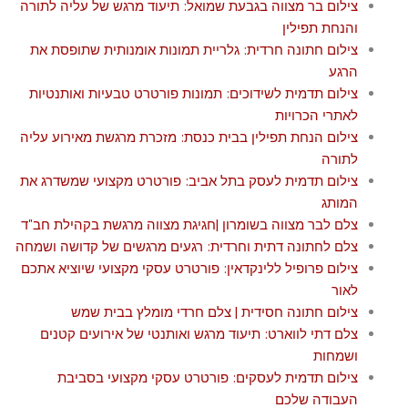
צילום בר מצווה בגבעת שמואל: תיעוד מרגש של עליה לתורה
והנחת תפילין
צילום חתונה חרדית: גלריית תמונות אומנותית שתופסת את
הרגע
צילום תדמית לשידוכים: תמונות פורטרט טבעיות ואותנטיות
לאתרי הכרויות
צילום הנחת תפילין בבית כנסת: מזכרת מרגשת מאירוע עליה
לתורה
צילום תדמית לעסק בתל אביב: פורטרט מקצועי שמשדרג את
המותג
צלם לבר מצווה בשומרון |חגיגת מצווה מרגשת בקהילת חב"ד
צלם לחתונה דתית וחרדית: רגעים מרגשים של קדושה ושמחה
צילום פרופיל ללינקדאין: פורטרט עסקי מקצועי שיוציא אתכם
לאור
צילום חתונה חסידית | צלם חרדי מומלץ בבית שמש
צלם דתי לווארט: תיעוד מרגש ואותנטי של אירועים קטנים
ושמחות
צילום תדמית לעסקים: פורטרט עסקי מקצועי בסביבת
העבודה שלכם