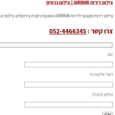
צילום דירות AIRBNB | צילום נכסים
צילום דירות מקצועי לדירות AIRBNB בשכונת רחביה בירושלים. צילומי אדריכלות שמבוססים על שילוב של אור טבעי, ליצירת תמונת תדמית אומנותית
צרו קשר :
052-4466345
שם
דואר אלקטרוני
טלפון (חובה)