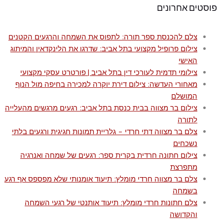
פוסטים אחרונים
צלם להכנסת ספר תורה: לתפוס את השמחה והרגעים הקטנים
צילום פרופיל מקצועי בתל אביב: שדרגו את הלינקדאין והמיתוג
האישי
צילומי תדמית לעורכי דין בתל אביב | פורטרט עסקי מקצועי
מאחורי העדשה: צילום דירת יוקרה למכירה בחיפה מול הנוף
המושלם
צילום בר מצווה בבית כנסת בתל אביב: רגעים מרגשים מהעלייה
לתורה
צלם בר מצווה דתי חרדי – גלריית תמונות חגיגית ורגעים בלתי
נשכחים
צילום חתונה חרדית בקרית ספר: רגעים של שמחה ואנרגיה
מתפרצת
צלם בר מצווה חרדי מומלץ: תיעוד אומנותי שלא מפספס אף רגע
בשמחה
צלם חתונות חרדי מומלץ: תיעוד אותנטי של רגעי השמחה
והקדושה