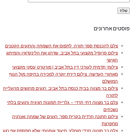
פוסטים אחרונים
צלם להכנסת ספר תורה: לתפוס את השמחה והרגעים הקטנים
צילום פרופיל מקצועי בתל אביב: שדרגו את הלינקדאין והמיתוג
האישי
צילומי תדמית לעורכי דין בתל אביב | פורטרט עסקי מקצועי
מאחורי העדשה: צילום דירת יוקרה למכירה בחיפה מול הנוף
המושלם
צילום בר מצווה בבית כנסת בתל אביב: רגעים מרגשים מהעלייה
לתורה
צלם בר מצווה דתי חרדי – גלריית תמונות חגיגית ורגעים בלתי
נשכחים
צילום חתונה חרדית בקרית ספר: רגעים של שמחה ואנרגיה
מתפרצת
צלם בר מצווה חרדי מומלץ: תיעוד אומנותי שלא מפספס אף רגע