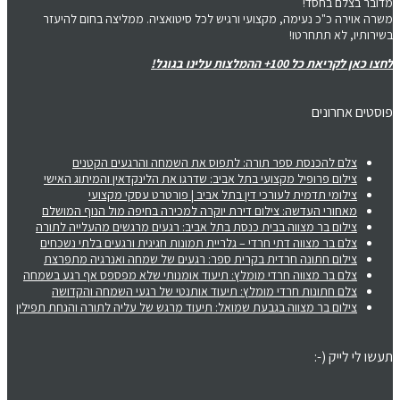
מדובר בצלם בחסד!
משרה אוירה כ"כ נעימה, מקצועי ורגיש לכל סיטואציה. ממליצה בחום להיעזר
בשירותיו, לא תתחרטו!
לחצו כאן לקריאת כל 100+ ההמלצות עלינו בגוגל!
פוסטים אחרונים
צלם להכנסת ספר תורה: לתפוס את השמחה והרגעים הקטנים
צילום פרופיל מקצועי בתל אביב: שדרגו את הלינקדאין והמיתוג האישי
צילומי תדמית לעורכי דין בתל אביב | פורטרט עסקי מקצועי
מאחורי העדשה: צילום דירת יוקרה למכירה בחיפה מול הנוף המושלם
צילום בר מצווה בבית כנסת בתל אביב: רגעים מרגשים מהעלייה לתורה
צלם בר מצווה דתי חרדי – גלריית תמונות חגיגית ורגעים בלתי נשכחים
צילום חתונה חרדית בקרית ספר: רגעים של שמחה ואנרגיה מתפרצת
צלם בר מצווה חרדי מומלץ: תיעוד אומנותי שלא מפספס אף רגע בשמחה
צלם חתונות חרדי מומלץ: תיעוד אותנטי של רגעי השמחה והקדושה
צילום בר מצווה בגבעת שמואל: תיעוד מרגש של עליה לתורה והנחת תפילין
תעשו לי לייק (-: