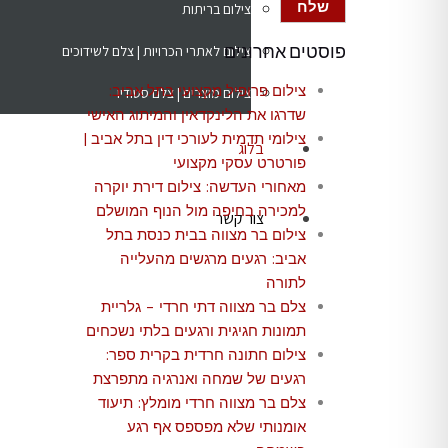
צילום בריתות
פוסטים אחרונים
צילום לאתרי הכרויות | צלם לשידוכים
צילום פרופיל מקצועי בתל אביב:
צילום מוצרים | צלם סטודיו
שדרגו את הלינקדאין והמיתוג האישי
צילומי תדמית לעורכי דין בתל אביב |
בלוג
פורטרט עסקי מקצועי
מאחורי העדשה: צילום דירת יוקרה
למכירה בחיפה מול הנוף המושלם
צור קשר
צילום בר מצווה בבית כנסת בתל
אביב: רגעים מרגשים מהעלייה
לתורה
צלם בר מצווה דתי חרדי – גלריית
תמונות חגיגית ורגעים בלתי נשכחים
צילום חתונה חרדית בקרית ספר:
רגעים של שמחה ואנרגיה מתפרצת
צלם בר מצווה חרדי מומלץ: תיעוד
אומנותי שלא מפספס אף רגע