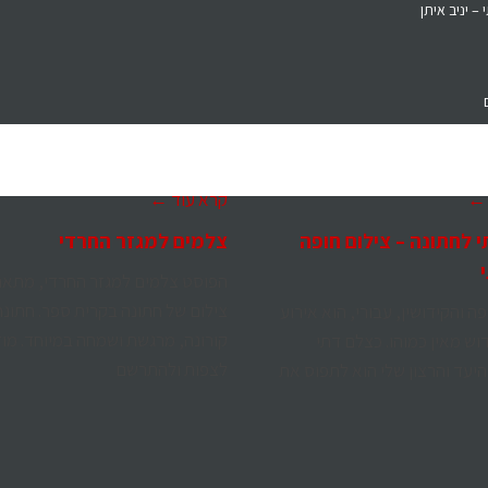
– יניב איתן
 ←
קרא עוד ←
 לחתונה – צילום חופה
צלמים למגזר החרדי
הפוסט צלמים למגזר החרדי, מתאר
צילום של חתונה בקרית ספר. חתונ
 והקידושין, עבורי, הוא אירוע
קורונה, מרגשת ושמחה במיוחד. מוז
וש מאין כמוהו. כצלם דתי
לצפות ולהתרשם
היעד והרצון שלי הוא לתפוס את