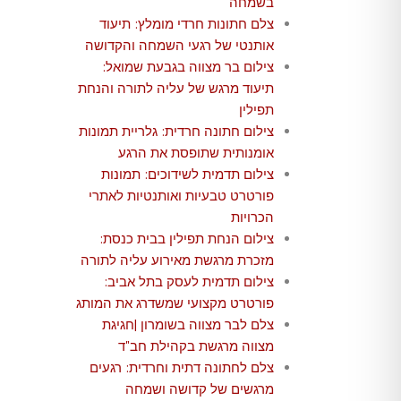
בשמחה
צלם חתונות חרדי מומלץ: תיעוד
אותנטי של רגעי השמחה והקדושה
צילום בר מצווה בגבעת שמואל:
תיעוד מרגש של עליה לתורה והנחת
תפילין
צילום חתונה חרדית: גלריית תמונות
אומנותית שתופסת את הרגע
צילום תדמית לשידוכים: תמונות
פורטרט טבעיות ואותנטיות לאתרי
הכרויות
צילום הנחת תפילין בבית כנסת:
מזכרת מרגשת מאירוע עליה לתורה
צילום תדמית לעסק בתל אביב:
פורטרט מקצועי שמשדרג את המותג
צלם לבר מצווה בשומרון |חגיגת
מצווה מרגשת בקהילת חב"ד
צלם לחתונה דתית וחרדית: רגעים
מרגשים של קדושה ושמחה