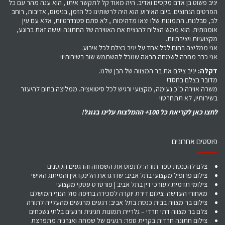
יניב פשוט בן אדם מקסים ואדיב. היה מאוד קל לתקשר איתו , הוא ענה מהר עם כל
הפרטים הנחוצים. ביום האירוע הוא היה לרשותינו כל הזמן, בנימוס, אדיבות, רוחב
לב, סבלנות. התמונות שלו יצאו מדהימות , לא סתם סטנדרטיות, אלא עם עין
אומנותית. הוא ממש הצליח להנציח את האווירה של החתונה ועשה זאת ברוגע,
מקצועיות ויצירתיות.
אני ממליצה בחום לכל אחד על יניב כצלם לכל אירוע.
אני כבר מחכה לשמחה הבאה שנוכל להשתמש שוב בשירותיו!
דקלה:
יניב צילם את בר המצווה של הבן שלנו.
מדובר בצלם בחסד!
משרה אוירה כ"כ נעימה, מקצועי ורגיש לכל סיטואציה. ממליצה בחום להיעזר
בשירותיו, לא תתחרטו!
לחצו כאן לקריאת כל 100+ ההמלצות עלינו בגוגל!
פוסטים אחרונים
צלם להכנסת ספר תורה: לתפוס את השמחה והרגעים הקטנים
צילום פרופיל מקצועי בתל אביב: שדרגו את הלינקדאין והמיתוג האישי
צילומי תדמית לעורכי דין בתל אביב | פורטרט עסקי מקצועי
מאחורי העדשה: צילום דירת יוקרה למכירה בחיפה מול הנוף המושלם
צילום בר מצווה בבית כנסת בתל אביב: רגעים מרגשים מהעלייה לתורה
צלם בר מצווה דתי חרדי – גלריית תמונות חגיגית ורגעים בלתי נשכחים
צילום חתונה חרדית בקרית ספר: רגעים של שמחה ואנרגיה מתפרצת