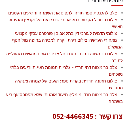
פוסטים אחרונים
צלם להכנסת ספר תורה: לתפוס את השמחה והרגעים הקטנים
צילום פרופיל מקצועי בתל אביב: שדרגו את הלינקדאין והמיתוג
האישי
צילומי תדמית לעורכי דין בתל אביב | פורטרט עסקי מקצועי
מאחורי העדשה: צילום דירת יוקרה למכירה בחיפה מול הנוף
המושלם
צילום בר מצווה בבית כנסת בתל אביב: רגעים מרגשים מהעלייה
לתורה
צלם בר מצווה דתי חרדי – גלריית תמונות חגיגית ורגעים בלתי
נשכחים
צילום חתונה חרדית בקרית ספר: רגעים של שמחה ואנרגיה
מתפרצת
צלם בר מצווה חרדי מומלץ: תיעוד אומנותי שלא מפספס אף רגע
בשמחה
צרו קשר :
052-4466345