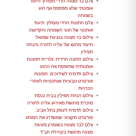
צלם בר מצווה חרדי מומלץ: תיעוד
אומנותי שלא מפספס אף רגע
בשמחה
צלם חתונות חרדי מומלץ: תיעוד
אותנטי של רגעי השמחה והקדושה
צילום בר מצווה בגבעת שמואל:
תיעוד מרגש של עליה לתורה והנחת
תפילין
צילום חתונה חרדית: גלריית תמונות
אומנותית שתופסת את הרגע
צילום תדמית לשידוכים: תמונות
פורטרט טבעיות ואותנטיות לאתרי
הכרויות
צילום הנחת תפילין בבית כנסת:
מזכרת מרגשת מאירוע עליה לתורה
צילום תדמית לעסק בתל אביב:
פורטרט מקצועי שמשדרג את המותג
צלם לבר מצווה בשומרון |חגיגת
מצווה מרגשת בקהילת חב"ד