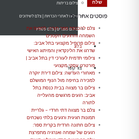
צילום בריתות
פוסטים אחרונים
צילום לאתרי הכרויות | צלם לשידוכים
צלם להכנסת ספר תורה: לתפוס את
צילום מוצרים | צלם סטודיו
השמחה והרגעים הקטנים
צילום פרופיל מקצועי בתל אביב:
בלוג
שדרגו את הלינקדאין והמיתוג האישי
צילומי תדמית לעורכי דין בתל אביב |
פורטרט עסקי מקצועי
צור קשר
מאחורי העדשה: צילום דירת יוקרה
למכירה בחיפה מול הנוף המושלם
צילום בר מצווה בבית כנסת בתל
אביב: רגעים מרגשים מהעלייה
לתורה
צלם בר מצווה דתי חרדי – גלריית
תמונות חגיגית ורגעים בלתי נשכחים
צילום חתונה חרדית בקרית ספר:
רגעים של שמחה ואנרגיה מתפרצת