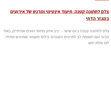
צלם לחתונה קטנה: תיעוד אינטימי ומרגש של אירועים
במגזר הדתי
צלם לחתונה קטנה ביום שישי – יניב איתן מתעד רגעים אמיתיים, באור
טבעי ועם תשומת לב לפרטים הקטנים. צילום מקצועי שמרגיש אמיתי,
חם ומלא רגש.