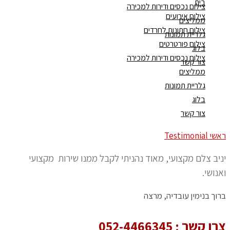
בית
צילום נכסים ודירות למכירה
צילום אירועים
ממליצים
צילום חתונות לחרדים
גלריית תמונות
צילום פורטרטים
בלוג
צילום נכסים ודירות למכירה
צור קשר
ממליצים
גלריית תמונות
בלוג
צור קשר
ראשי
Testimonial
יניב צלם מקצועי, מאוד נהניתי לקבל ממנו שירות מקצועי
ואנושי.
ברוך בנימין עובדיה, מרצה
צרו קשר :
052-4466345