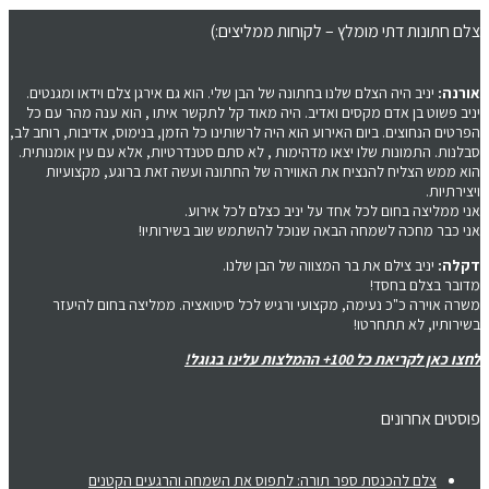
צלם חתונות דתי מומלץ – לקוחות ממליצים:)
אורנה:
יניב היה הצלם שלנו בחתונה של הבן שלי. הוא גם אירגן צלם וידאו ומגנטים.
יניב פשוט בן אדם מקסים ואדיב. היה מאוד קל לתקשר איתו , הוא ענה מהר עם כל
הפרטים הנחוצים. ביום האירוע הוא היה לרשותינו כל הזמן, בנימוס, אדיבות, רוחב לב,
סבלנות. התמונות שלו יצאו מדהימות , לא סתם סטנדרטיות, אלא עם עין אומנותית.
הוא ממש הצליח להנציח את האווירה של החתונה ועשה זאת ברוגע, מקצועיות
ויצירתיות.
אני ממליצה בחום לכל אחד על יניב כצלם לכל אירוע.
אני כבר מחכה לשמחה הבאה שנוכל להשתמש שוב בשירותיו!
דקלה:
יניב צילם את בר המצווה של הבן שלנו.
מדובר בצלם בחסד!
משרה אוירה כ"כ נעימה, מקצועי ורגיש לכל סיטואציה. ממליצה בחום להיעזר
בשירותיו, לא תתחרטו!
לחצו כאן לקריאת כל 100+ ההמלצות עלינו בגוגל!
פוסטים אחרונים
צלם להכנסת ספר תורה: לתפוס את השמחה והרגעים הקטנים