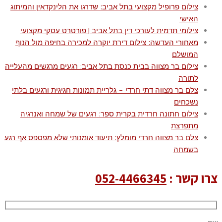
צילום פרופיל מקצועי בתל אביב: שדרגו את הלינקדאין והמיתוג
האישי
צילומי תדמית לעורכי דין בתל אביב | פורטרט עסקי מקצועי
מאחורי העדשה: צילום דירת יוקרה למכירה בחיפה מול הנוף
המושלם
צילום בר מצווה בבית כנסת בתל אביב: רגעים מרגשים מהעלייה
לתורה
צלם בר מצווה דתי חרדי – גלריית תמונות חגיגית ורגעים בלתי
נשכחים
צילום חתונה חרדית בקרית ספר: רגעים של שמחה ואנרגיה
מתפרצת
צלם בר מצווה חרדי מומלץ: תיעוד אומנותי שלא מפספס אף רגע
בשמחה
צרו קשר :
052-4466345