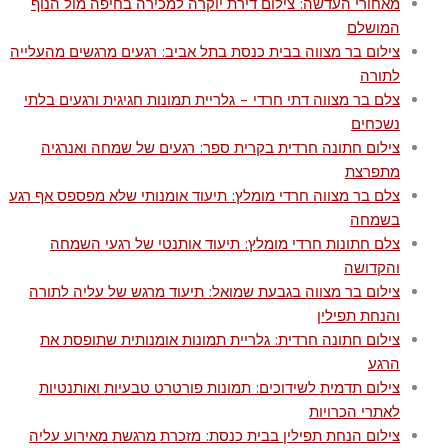
מאחורי העדשה: צילום דירת יוקרה למכירה בחיפה מול הנוף
המושלם
צילום בר מצווה בבית כנסת בתל אביב: רגעים מרגשים מהעלייה
לתורה
צלם בר מצווה דתי חרדי – גלריית תמונות חגיגית ורגעים בלתי
נשכחים
צילום חתונה חרדית בקרית ספר: רגעים של שמחה ואנרגיה
מתפרצת
צלם בר מצווה חרדי מומלץ: תיעוד אומנותי שלא מפספס אף רגע
בשמחה
צלם חתונות חרדי מומלץ: תיעוד אותנטי של רגעי השמחה
והקדושה
צילום בר מצווה בגבעת שמואל: תיעוד מרגש של עליה לתורה
והנחת תפילין
צילום חתונה חרדית: גלריית תמונות אומנותית שתופסת את
הרגע
צילום תדמית לשידוכים: תמונות פורטרט טבעיות ואותנטיות
לאתרי הכרויות
צילום הנחת תפילין בבית כנסת: מזכרת מרגשת מאירוע עליה